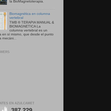
la BioMagnetoterapia.
Biomagnética en columna
vertebral
TMB ® TERAPIA MANUAL &
BIOMAGNETICA La
columna vertebral es un
a en sí mismo, que desde el punto
a mecáni...
OWERS
ANTES EN AZULCAMET
387,229