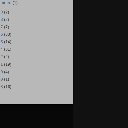
febrero
(1)
19
(2)
18
(2)
17
(7)
16
(33)
15
(14)
14
(31)
12
(2)
11
(19)
10
(4)
09
(1)
08
(16)