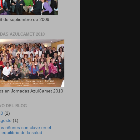
28 de septiembre de 2009
DAS AZULCAMET 2010
s en Jornadas AzulCamet 2010
VO DEL BLOG
20
(2)
agosto
(1)
us riñones son clave en el
equilibrio de la salud...