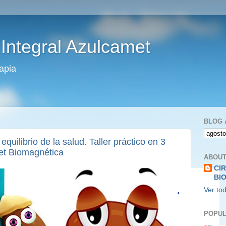
Integral Azulcamet
apia
BLOG 
equilibrio de la salud. Taller práctico en 3
et Biomagnética
ABOUT
CI
BI
Ver tod
POPUL