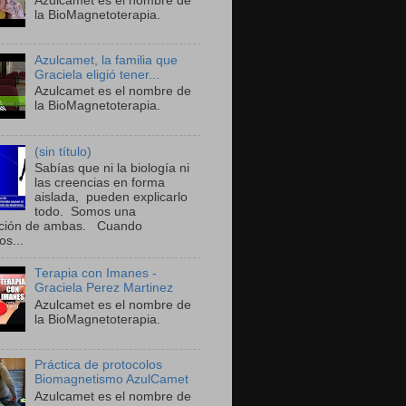
Azulcamet es el nombre de
la BioMagnetoterapia.
Azulcamet, la familia que
Graciela eligió tener...
Azulcamet es el nombre de
la BioMagnetoterapia.
(sin título)
Sabías que ni la biología ni
las creencias en forma
aislada, pueden explicarlo
todo. Somos una
nción de ambas. Cuando
os...
Terapia con Imanes -
Graciela Perez Martinez
Azulcamet es el nombre de
la BioMagnetoterapia.
Práctica de protocolos
Biomagnetismo AzulCamet
Azulcamet es el nombre de