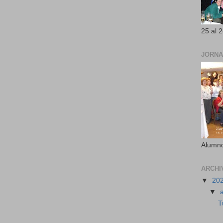
25 al 
JORNA
Alumno
ARCHI
▼
20
▼
T