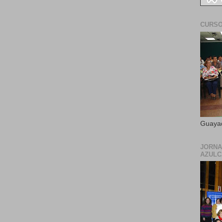
CURSO
Guayaq
JORNA
AZUL