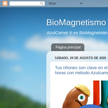
BioMagnetismo 
AzulCamet ® es BioMagnetoter
Página principal
SÁBADO, 29 DE AGOSTO DE 2020
Tus riñones son clave en el 
horas con método Azulcam