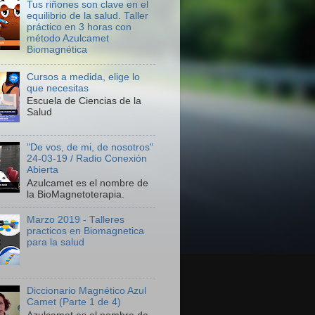
Tus riñones son clave en el
equilibrio de la salud. Taller
práctico en 3 horas con
método Azulcamet
Biomagnética
Cursos a medida, elige lo
que necesitas
Escuela de Ciencias de la
Salud
"De vos, de mi, de nosotros"
24-03-19 / Radio Conexión
Abierta
Azulcamet es el nombre de
la BioMagnetoterapia.
Marzo 2019 - Talleres
practicos en Biomagnetica
para la salud
Diccionario Magnético Azul
Camet (Parte 1 de 4)