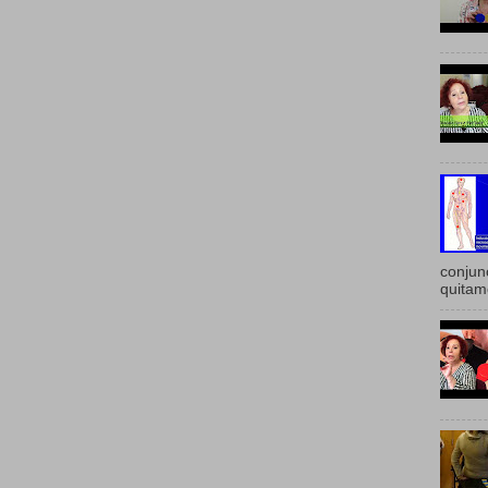
conju
quitam